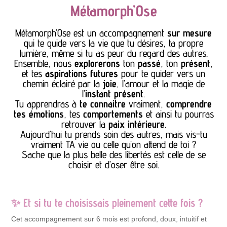
Métamorph’Ose
Métamorph’Ose est un accompagnement
sur mesure
qui te guide vers
la vie que tu désires,
ta propre
lumière,
même si tu as peur du regard des autres.
Ensemble, nous
explorerons
ton
passé
, ton
présent
,
et tes
aspirations futures
pour te guider vers un
chemin éclairé par la
joie
, l’amour et la magie de
l’
instant présent
.
Tu apprendras à
te connaitre
vraiment,
comprendre
tes émotions
, tes
comportements
et ainsi tu pourras
retrouver la
paix intérieure
.
Aujourd’hui tu prends soin des autres, mais vis-tu
vraiment TA vie ou celle qu’on attend de toi ?
Sache que la plus belle des libertés est celle de se
choisir et d’oser être soi.
✨ Et si tu te choisissais pleinement cette fois ?
Cet accompagnement sur 6 mois est profond, doux, intuitif et