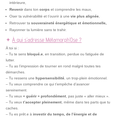
intérieure,
Revenir
dans ton
corps
et comprendre les maux,
Oser ta vulnérabilité et t’ouvrir à une
vie plus alignée
,
Retrouver ta
souveraineté énergétique et émotionnelle,
Rayonner ta lumière sans te trahir.
✦
À qui s’adresse Métamorph’Ose ?
À toi si :
– Tu te sens
bloqué.e
, en transition, perdue ou fatiguée de
lutter.
– Tu as l’impression de tourner en rond malgré toutes tes
démarches.
– Tu ressens une
hypersensibilité
, un trop-plein émotionnel.
– Tu veux comprendre ce qui t’empêche d’avancer
sereinement.
– Tu veux
« guérir » profondément
, pas juste « aller mieux ».
– Tu veux
t’accepter pleinement
, même dans tes parts que tu
caches.
– Tu es prêt.e à
investir du temps, de l’énergie et de